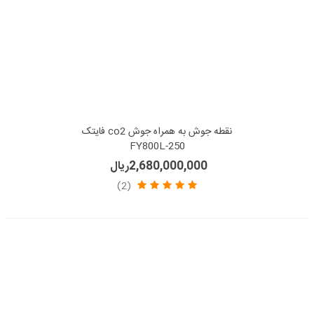
نقطه جوش به همراه جوش co2 فایتک
FY800L-250
2,680,000,000ریال
(2)