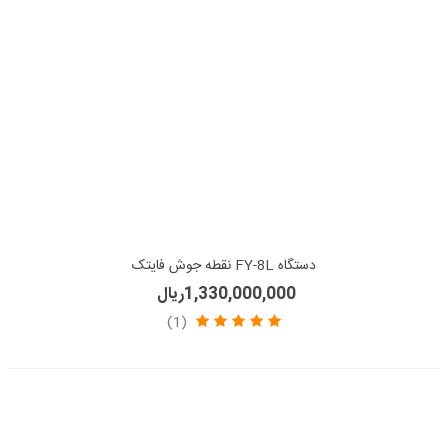
دستگاه FY-8L نقطه جوش فایتک
1,330,000,000ریال
(1)