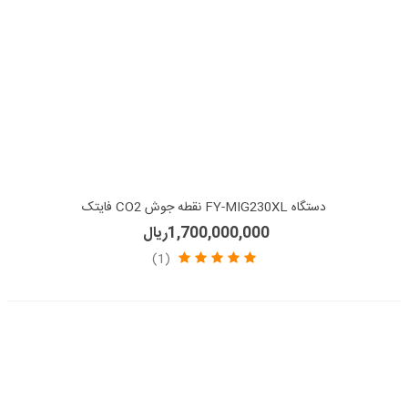
دستگاه FY-MIG230XL نقطه جوش CO2 فایتک
1,700,000,000ریال
(1)