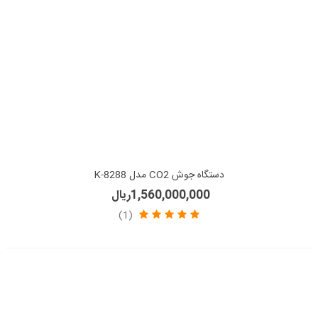
دستگاه جوش CO2 مدل K-8288
1,560,000,000ریال
(1)