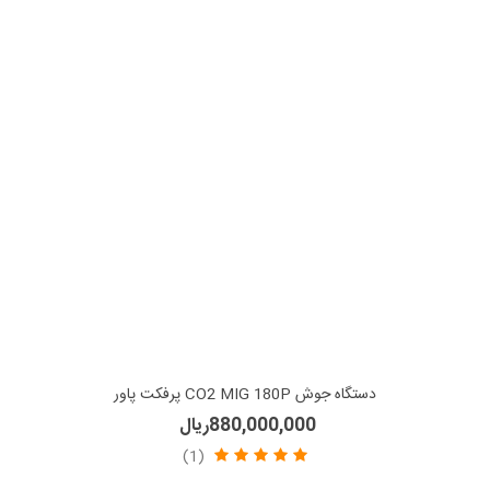
دستگاه جوش CO2 MIG 180P پرفکت پاور
880,000,000ریال
(1)