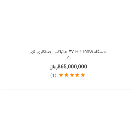
دستگاه FY-HI1100W هاتباکس صافکاری فای
تک
865,000,000ریال
(1)