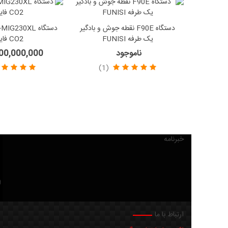
دستگاه F90E نقطه جوش و بادگیر
یک طرفه FUNISI
CO2 فایتک
ناموجود
1,700,000,000
(1)
خبرنامه
ارتباط با ما