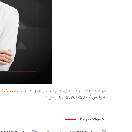
جهت دریافت رمز عبور برای دانلود تمامی فایل ها از
سایت دیاگ کال
به واتس آپ 09128861429 ارسال کنید .
محصولات مرتبط