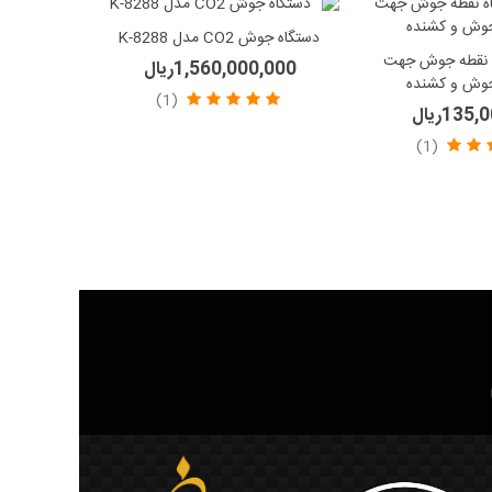
دستگاه جوش CO2 مدل K-8288
 نقطه جوش جهت
1,560,000,000ریال
جوش و کشنده
(1)
135ریال
(1)