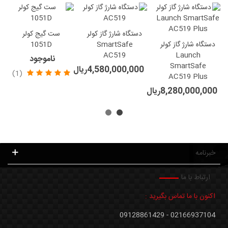
دستگاه شارژ گاز کولر
ست گیج کولر
دستگاه شارژ گاز کولر
SmartSafe
1051D
AC519
Launch
ناموجود
SmartSafe
4,580,000,000ریال
(1)
AC519 Plus
8,280,000,000ریال
خبرنامه
ارتباط با ما
اکنون با ما تماس بگیرید :
02166937104 - 09128861429