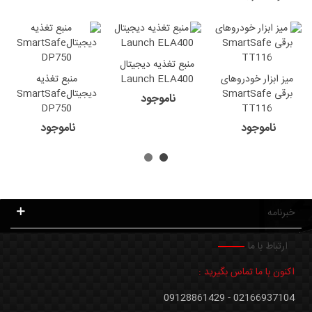
منبع تغذیه دیجیتال
میز ابزار خودروهای
Launch ELA400
منبع تغذیه
برقی SmartSafe
دیجیتالSmartSafe
ناموجود
DP750
TT116
ناموجود
ناموجود
خبرنامه
ارتباط با ما
اکنون با ما تماس بگیرید :
02166937104 - 09128861429