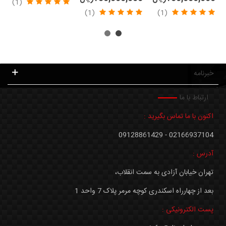
(1)
(1)
(1)
خبرنامه
ارتباط با ما
اکنون با ما تماس بگیرید :
02166937104 - 09128861429
آدرس :
تهران خیابان آزادی به سمت انقلاب،
بعد از چهارراه اسکندری کوچه مرمر پلاک 7 واحد 1
پست الکترونیکی :