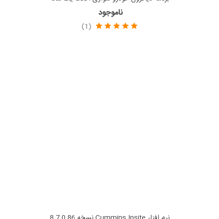
ناموجود
(1)
نرم افزار Cummins Insite نسخه 8.7.0.86