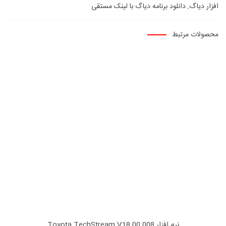
افزار دیاگ
,
دانلود برنامه دیاگ با لینک مستقی
محصولات مرتبط
نرم افزار Toyota TechStream V18.00.008