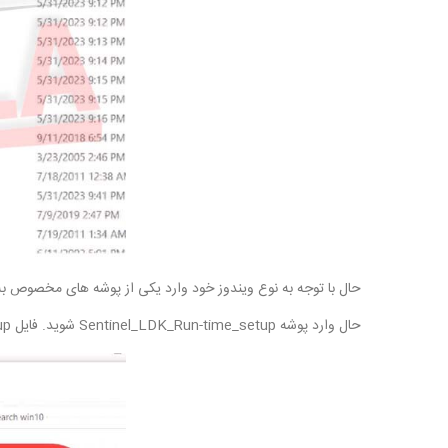
حال با توجه به نوع ویندوز خود وارد یکی از پوشه های مخصوص به ویندوز 7 یا ویندوز 10 شوید(Win7 یا Win10) البته برای ویندوز 11 هم میتوانید از پوشه 
حال وارد پوشه Sentinel_LDK_Run-time_setup شوید. فایل HASPUserSetup را اجرا کنید.