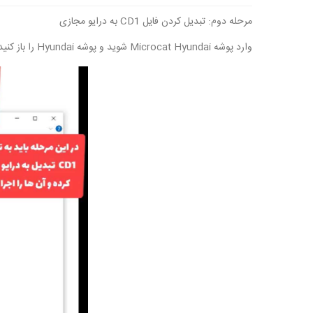
مرحله دوم: تبدیل کردن فایل CD1 به درایو مجازی
وارد پوشه Microcat Hyundai شوید و پوشه Hyundai را باز کنید. 4 فایل ، CD1 تا CD4 در آنجا قرار دارد . باید از CD 1 شروع به نصب نرم افزار کنیم.