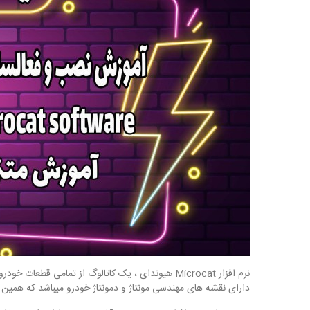
نرم افزار Microcat هیوندای ، یک کاتالوگ از تمام
دارای نقشه های مهندسی مونتاژ و دمونتاژ خودرو میباشد که همین م