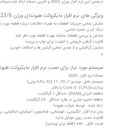
درضمن این نرم افزار ورژن 2023 و آخرین نسخه ارائه شده میباشد.
ویژگی های نرم افزار مایکروکت هیوندای ورژن 2023/6
نمایش تمامی جزییات قطعات به همراه اطلاعات درباره قطعه مورد ن
دیکد کردن شماره شاسی
نمایش و بررسی قطعات مشابه بهم با قطعه مورد نظر شما
قابلیت گرفتن خروجی با کیفیت برای چاپ و پرینت
نمایش گرافیکی و 3 بعدی تمامی آپشن ها و امکانات خودرو
و....
سیستم مورد نیاز برای نصب نرم افزار مایکروکت هیوندا ور
نسخه نرم افزار :2023
سیستم عامل: ویندوز 7، 10، 11 (32 یا 64 بیتی)
پردازنده(CPU): Core i3 یا بالاتر
حافظه اجرایی(RAM): حداقل 1 گیگابایت
حافظه ذخیره سازی در هارد حداقل : 25 گیگابایت
ارائه شده : توسط شرکت هیوندا
زبان نرم افزار: انگلیسی ، لهستانی، فرانسوی، اسپانیای، ایتالیایی،
قابلیت نصب روی موبایل ندارد
فرمت فایل : exe (فقط برای ویندوز)