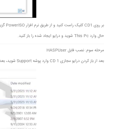
بر روی CD1 کلیک راست کنید و از طریق نرم افزار PowerISO گزینه Mount image to drive را انتخاب کنید.
حال وارد This Pc شوید و درایو ایجاد شده را باز کنید.
مرحله سوم: نصب فایل HASPUser
بعد از باز کردن درایو مجازی CD 1 وارد پوشه Support شوید، بعد از آن پوشه Dongle را باز کنید.