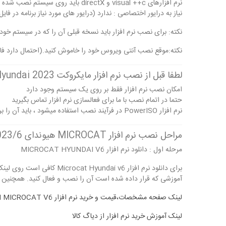
نرم افزارهای visual ++c و directX باید روی سیستم نصب شده باشد.
نیاز به درایور اختصاصی : ندارد (درایور های مورد نیاز برنامه در 
نکته: برای نصب نرم افزار باید نسخه قبلی آن را که در سیستم خود 
نکته:موقع نصب آنتی ویروس خود را خاموش کنید.(احتمال دارد فایل
لطفا قبل از نصب نرم افزار مایکروکت Hyundai 2023نکات زیر را مطالعه بفرمایید:
امکان نصب نرم افزار فقط بر روی یک سیستم وجود دارد
حتما در اتمام نصب با ما برای فعالسازی نرم افزار تماس بگیرید
نرم افزار PowerISO در فرآیند نصب استفاده میشود ، باید آن را بر روی سیستم خود داشته باشید
مراحل نصب نرم افزار MICROCAT هیوندای 2023/6
مرحله اول : دانلود نرم افزار MICROCAT HYUNDAI V6
برای دانلود نرم افزار  v6
آموزشی که قرار داده شده است آن را نصب و فعال کنید. همچنین میتو
لینک صفحه مشخصات،قیمت و خرید نرم افزار HYUNDAI MICROCAT V6 در دیاگ کالا | کلیک کنید
لینک آموزش خرید نرم افزار از دیاگ کالا