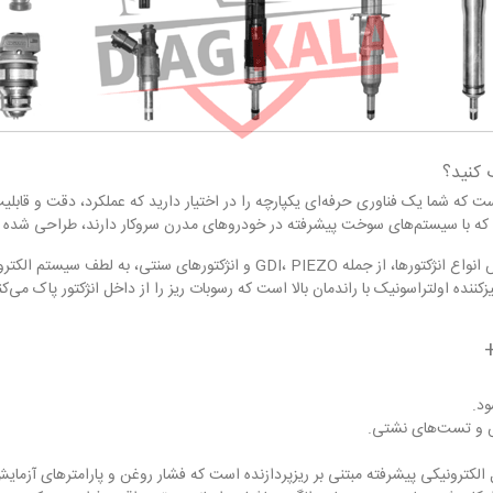
تور Smart Safe CNC605+ به این معنی است که شما یک فناوری حرفه‌ای یکپارچه را در اختیار دارید که عملک
درن که با سیستم‌های سوخت پیشرفته در خودروهای مدرن سروکار دارند، طراحی شده
برجسته‌ترین ویژگی CNC605+، توانایی آن در تمیز کردن و آزمایش انواع انژکتورها،
زکننده اولتراسونیک با راندمان بالا است که رسوبات ریز را از داخل انژکتور پاک می‌
ود.
ش و تست‌های نشتی.
CNC605+ دارای یک واحد کنترل الکترونیکی پیشرفته مبتنی بر ریزپردازنده است که فشار روغن و پارا