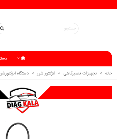
دستگ
خانه
>
تجهیزات تعمیرگاهی
>
انژکتور شور
>
دستگاه انژکتورشور aunch CNC-605