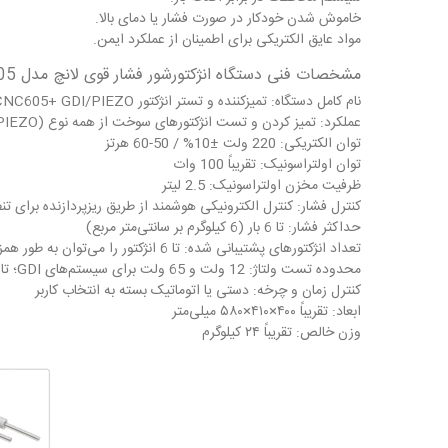
خاموش شدن خودکار در صورت فشار یا دمای بالا.
مواد عایق الکتریکی برای اطمینان از عملکرد ایمن.
مشخصات فنی دستگاه انژکتورشور فشار قوی لانچ مدل CNC605 پلاس
نام کامل دستگاه: تمیزکننده و تستر انژکتور Smart Safe CNC605+ GDI/PIEZO
عملکرد: تمیز کردن و تست انژکتورهای سوخت از همه نوع (GDI / PIEZO / سنتی)
توان الکتریکی: 220 ولت ±10% / 50-60 هرتز
توان اولتراسونیک: تقریباً 100 وات
ظرفیت مخزن اولتراسونیک: 2.5 لیتر
کنترل فشار: کنترل الکترونیکی هوشمند از طریق ریزپردازنده برای ت
حداکثر فشار: تا 6 بار (6 کیلوگرم بر سانتی‌متر مربع)
تعداد انژکتورهای پشتیبانی شده: تا 6 انژکتور را می‌توان به طور همزمان تمیز یا آزمایش کرد
محدوده تست ولتاژ: 12 ولت و 65 ولت برای سیستم‌های GDI؛ تا ۱۴۰ ولت برای سیستم‌های PIEZO ولتاژ بالا
کنترل زمان و چرخه: دستی یا اتوماتیک بسته به انتخاب کاربر
ابعاد: تقریباً ۴۰۰×۴۱۰×۵۸۰ میلی‌متر
وزن خالص: تقریباً ۲۴ کیلوگرم