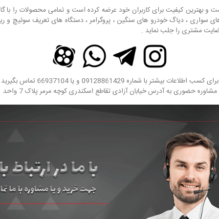
 قیمت و بهترین کیفیت برای کاربران خود عرضه کرده است و تمامی محصولات را با گ
ای سواری ، دیاگ خودرو های سنگین ، پروگرامر ، دستگاه های تعریف سوئیچ و
ضایت مشتری را جلب نماید .
برای کسب اطلاعات بیشتر با شماره 09128861429 و یا 66937104 تماس بگیرید
ره حضوری به آدرس خیابان آزادی تقاطع اسکندری کوچه مرمر پلاک 7 واحد 1 مراجعه کنید .