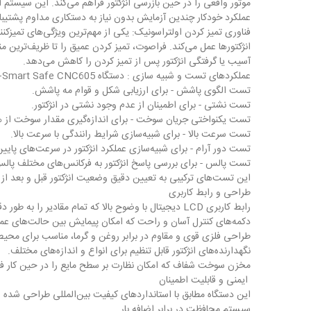
موتور واقعی را در حین بازرسی انژکتور فراهم می‌کند. این سیستم ا
عملکرد خودکار چندین آزمایش بدون نیاز به دستکاری مداوم پشتیبان
انژکتورها عمل می‌کند. فراصوت، تمیز کردن عمیق را تا ظریف‌ترین م
آسیب یا گرفتگی انژکتور پس از تمیز کردن را کاهش می‌دهد.
عملکردهای تست و شبیه سازی : دستگاه Smart Safe CNC605+ امکان آزمایش دقیق برای شبیه‌سازی تمام حالت‌های عملکرد انژکتور را در شرایط واقعی فراهم می‌کند:
تست الگوی پاشش - برای ارزیابی شکل و قوام مه پاشش.
تست نشتی - برای اطمینان از عدم وجود نشتی در انژکتور.
تست یکنواختی جریان سوخت - برای اندازه‌گیری مقدار سوخت از هر ا
تست سرعت بالا - برای شبیه‌سازی شرایط رانندگی با سرعت بالا.
تست دور آرام - برای شبیه‌سازی عملکرد انژکتور در سرعت‌های پایین
تست پالس - برای بررسی پاسخ انژکتور به فرکانس‌های مختلف پال
این تست‌های ترکیبی به تعیین دقیق وضعیت انژکتور قبل و بعد از 
طراحی و رابط کاربری
رابط کاربری LCD دیجیتال با وضوح بالا که تمام مقادیر را به طور دقیق نمایش می‌دهد.
دکمه‌های کنترل آسان و راحت که امکان پیمایش بین حالت‌های عملیا
طراحی فلزی قوی و مقاوم در برابر روغن و گرما، مناسب برای محی
نگهدارنده‌های انژکتور قابل تنظیم برای انواع و اندازه‌های مختلف.
مخزن سوخت شفاف که امکان نظارت بر سطح مایع را در حین کار فر
ایمنی و قابلیت اطمینان
این دستگاه مطابق با استانداردهای کیفیت بین‌المللی طراحی شده
سیستم محافظت در برابر اضافه بار.