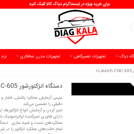
برای خرید ویژه در اینستاگرام دیاگ کالا کلیک کنید
اه دیاگ
تجهیزات تعمیرگاهی
تجهیزات مدرن صافکاری
نرم 
L+
دستگاه انژکتورشور LAUNCH CNC-605+
سپس آزمایش عملکرد پاشش، فشار و ا
دقیقی را تضمین می‌کند
تمیز کردن و آزمایش انواع انژکتورها، از جمله GDI، PIEZO و انژکت
دارای فناوری تمیزکننده اولتراسونیک با 
تمام حالت‌های عملکرد انژکتور را در شر