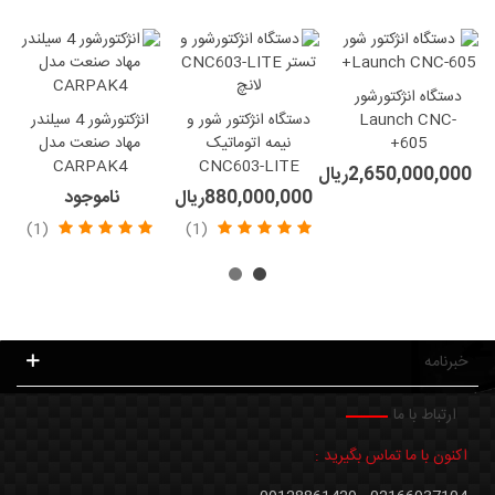
دستگاه انژکتورشور
Launch CNC-
دستگاه انژکتور شور و
انژکتورشور 4 سیلندر
605+
نیمه اتوماتیک
مهاد صنعت مدل
CARPAK4
CNC603-LITE
2,650,000,000ریال
880,000,000ریال
ناموجود
(1)
(1)
خبرنامه
ارتباط با ما
اکنون با ما تماس بگیرید :